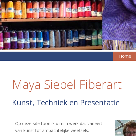
Ga
naar
de
inhoud
Home
Maya Siepel Fiberart
Kunst, Techniek en Presentatie
Op deze site toon ik u mijn werk dat varieert
van kunst tot ambachtelijke weefsels.