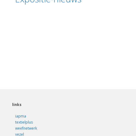
links
iapma
textielplus
weefnetwerk
vezel