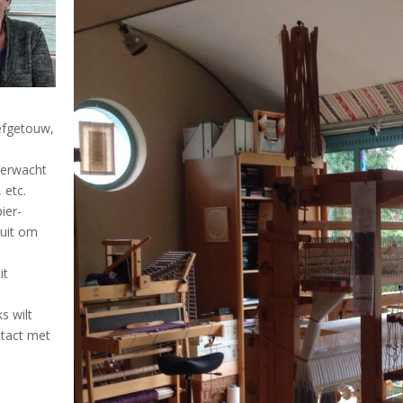
efgetouw,
 verwacht
 etc.
ier-
 uit om
it
s wilt
ntact met