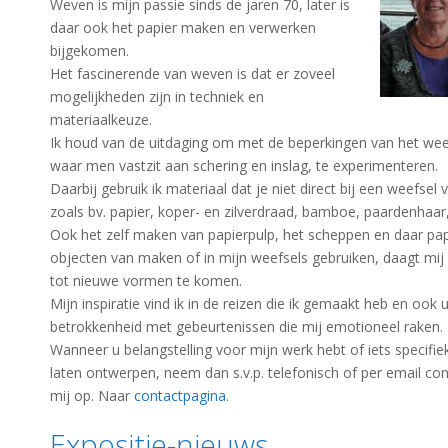
Weven is mijn passie sinds de jaren 70, later is
daar ook het papier maken en verwerken
bijgekomen.
Het fascinerende van weven is dat er zoveel
mogelijkheden zijn in techniek en
materiaalkeuze.
Ik houd van de uitdaging om met de beperkingen van het we
waar men vastzit aan schering en inslag, te experimenteren.
Daarbij gebruik ik materiaal dat je niet direct bij een weefsel
zoals bv. papier, koper- en zilverdraad, bamboe, paardenhaar,
Ook het zelf maken van papierpulp, het scheppen en daar pap
objecten van maken of in mijn weefsels gebruiken, daagt mij
tot nieuwe vormen te komen.
Mijn inspiratie vind ik in de reizen die ik gemaakt heb en ook u
betrokkenheid met gebeurtenissen die mij emotioneel raken.
Wanneer u belangstelling voor mijn werk hebt of iets specifiek
laten ontwerpen, neem dan s.v.p. telefonisch of per email co
mij op. Naar
contactpagina
.
Expositie-nieuws